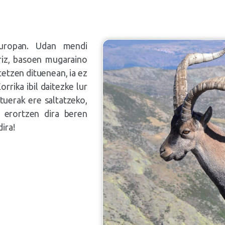
Europan. Udan mendi
rriz, basoen mugaraino
tetzen dituenean, ia ez
rrika ibil daitezke lur
ltuerak ere saltatzeko,
a erortzen dira beren
ira!