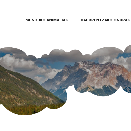
MU
H
MUNDUKO ANIMALIAK
HAURRENTZAKO ONURAK
J
BI
AN
B