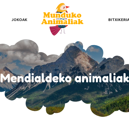
NDUKO ANIMALIAK
AURRENTZAKO ONURAK
JOKOAK
BITXIKERI
OKOAK
TXIKERIAK
IMALIA KUTUNENA
LOGA
Mendialdeko animalia