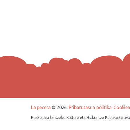
La pecera
© 2026.
Pribatutasun politika
.
Cookien
Eusko Jaurlaritzako Kultura eta Hizkuntza Politika Saile