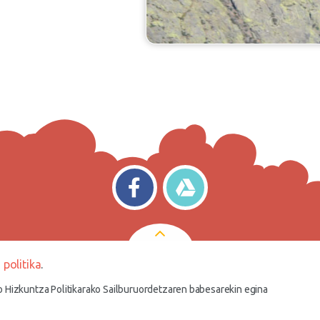
 politika
.
ko Hizkuntza Politikarako Sailburuordetzaren babesarekin egina