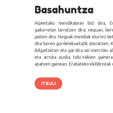
Basahuntza
Alpeetako mendikatean bizi dira, 
gailurretan larratzen dira; neguan, be
jaisten dira. Neguak mendiak elurrez be
dira beren gordelekuetatik ateratzen. Ko
ibilgaitzetan eta gai dira sei metroko a
eta arroka puska txiki-txikien gainer
apatxen gainean. Erabateko ekilibristak d
ITZULI