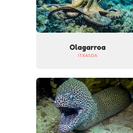
Olagarroa
ITXASOA