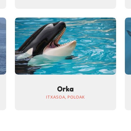
Orka
ITXASOA,
POLOAK