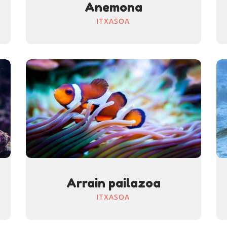
Anemona
ITXASOA
Arrain pailazoa
ITXASOA