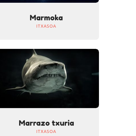
Marmoka
ITXASOA
Marrazo txuria
ITXASOA