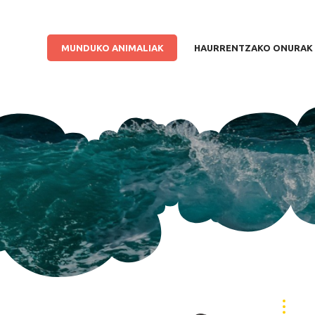
MU
H
MUNDUKO ANIMALIAK
HAURRENTZAKO ONURAK
J
BI
AN
B