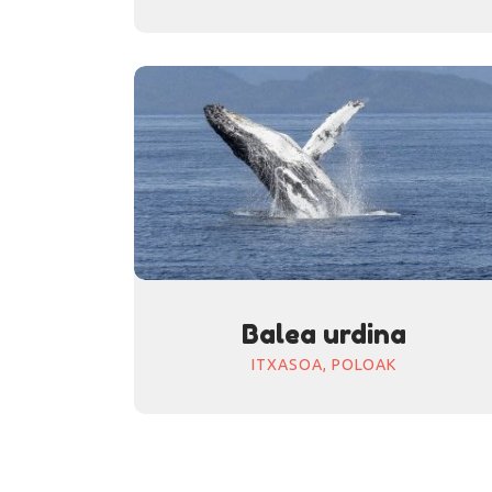
Balea urdina
ITXASOA,
POLOAK