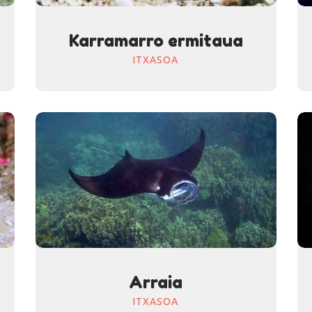
Karramarro ermitaua
ITXASOA
Arraia
ITXASOA