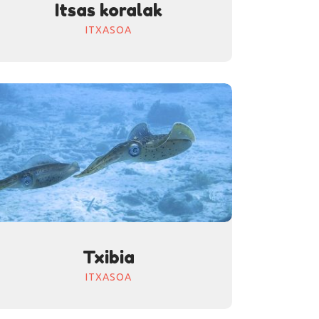
Itsas koralak
ITXASOA
Txibia
ITXASOA