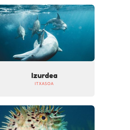
Izurdea
ITXASOA