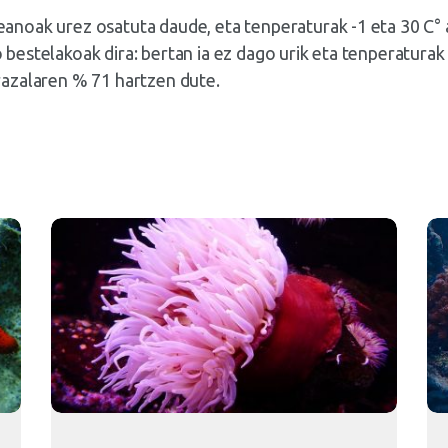
anoak urez osatuta daude, eta tenperaturak -1 eta 30 C° a
 bestelakoak dira: bertan ia ez dago urik eta tenperaturak
razalaren % 71 hartzen dute.