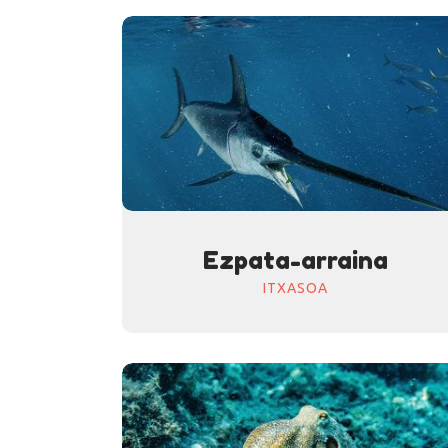
Ezpata-arraina
ITXASOA