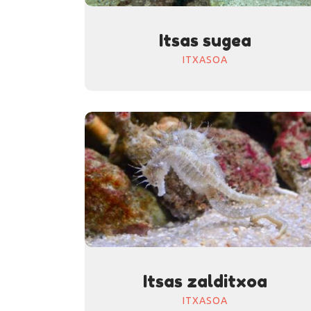
Itsas sugea
ITXASOA
Itsas zalditxoa
ITXASOA