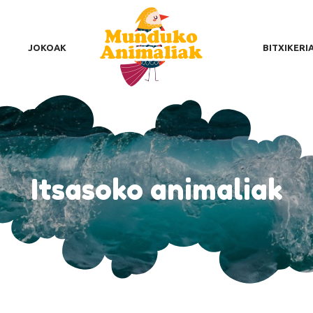
NDUKO ANIMALIAK
AURRENTZAKO ONURAK
JOKOAK
BITXIKERI
OKOAK
TXIKERIAK
IMALIA KUTUNENA
LOGA
Itsasoko animaliak