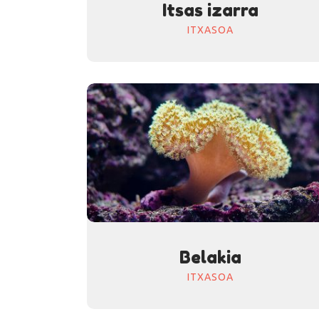
Itsas izarra
ITXASOA
Belakia
ITXASOA