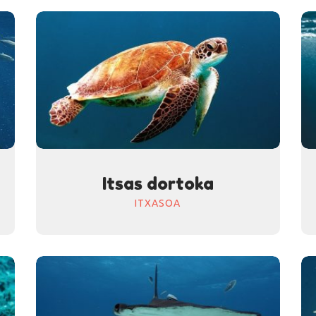
Itsas dortoka
ITXASOA