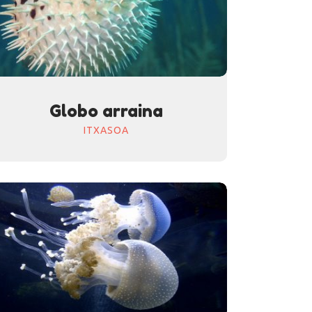
Globo arraina
ITXASOA