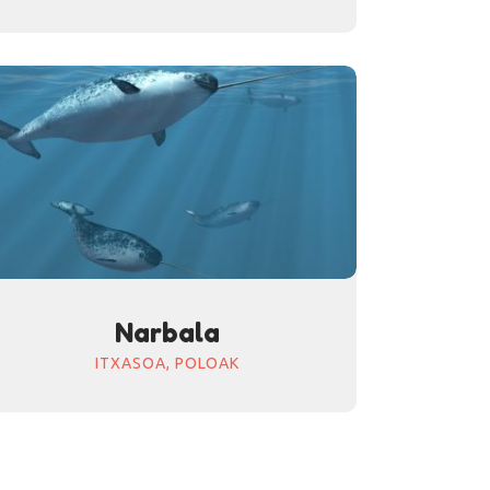
Narbala
ITXASOA,
POLOAK