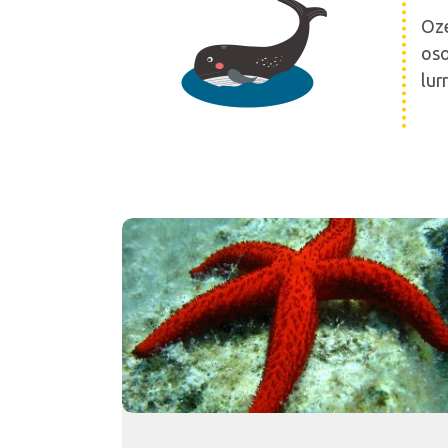
Oze
oso
lur