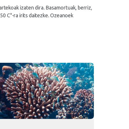
rtekoak izaten dira. Basamortuak, berriz,
 50 C°-ra irits daitezke. Ozeanoek