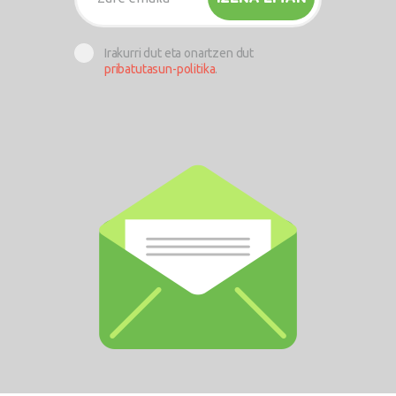
Irakurri dut eta onartzen dut
pribatutasun-politika
.