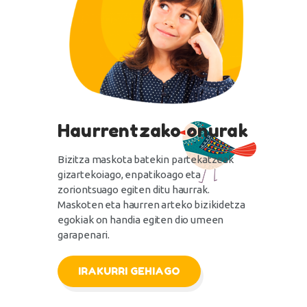
Haurrentzako onurak
Bizitza maskota batekin partekatzeak
gizartekoiago, enpatikoago eta
zoriontsuago egiten ditu haurrak.
Maskoten eta haurren arteko bizikidetza
egokiak on handia egiten dio umeen
garapenari.
IRAKURRI GEHIAGO