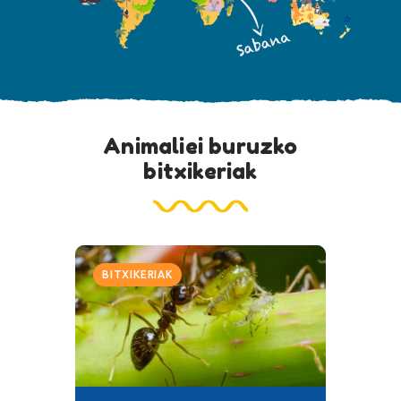
Animaliei buruzko
bitxikeriak
BITXIKERIAK