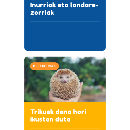
Inurriak eta landare-
zorriak
BITXIKERIAK
Trikuek dena hori
ikusten dute