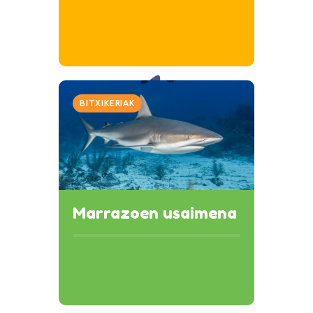
BITXIKERIAK
Marrazoen usaimena