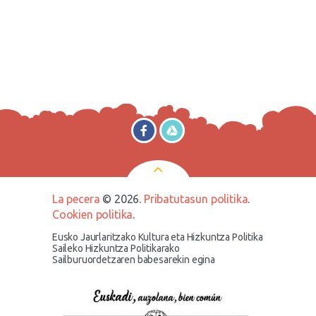
La pecera
© 2026.
Pribatutasun politika
.
Cookien politika
.
Eusko Jaurlaritzako Kultura eta Hizkuntza Politika
Saileko Hizkuntza Politikarako
Sailburuordetzaren babesarekin egina