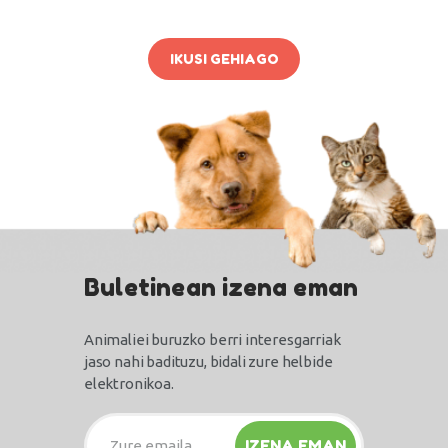
IKUSI GEHIAGO
Buletinean izena eman
Animaliei buruzko berri interesgarriak
jaso nahi badituzu, bidali zure helbide
elektronikoa.