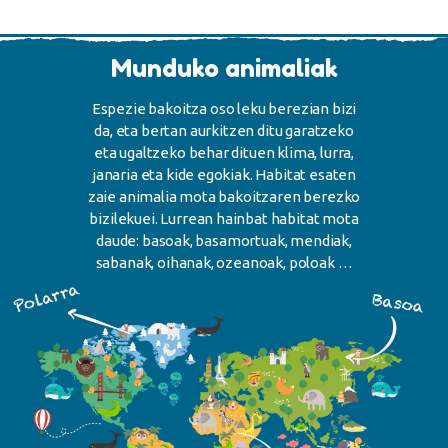
Munduko animaliak
Espezie bakoitza oso leku berezian bizi
da, eta bertan aurkitzen ditu garatzeko
eta ugaltzeko behar dituen klima, lurra,
janaria eta kide egokiak. Habitat esaten
zaie animalia mota bakoitzaren berezko
bizilekuei. Lurrean hainbat habitat mota
daude: basoak, basamortuak, mendiak,
sabanak, oihanak, ozeanoak, poloak …